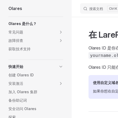
Olares
搜索文档
K
Skip to content
Sidebar Navigation
Olares 是什么？
在 Lare
常见问题
故障排查
Olares ID
获取技术支持
yourname.o
快速开始
Olares ID 只
创建 Olares ID
使用自定义域
安装激活
如果你想在自定义
加入 Olares 集群
备份助记词
安全访问 Olares
探索