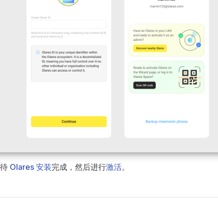
等待
Olares 安装
完成，然后进行
激活
。