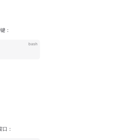
车键：
bash
窗口：