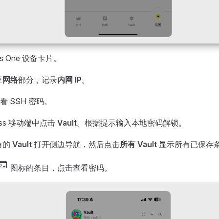
res One 设备卡片。
至
网络
部分，记录
内网 IP
。
中查看 SSH 密码。
ePass 移动端中点击
Vault
。根据提示输入本地密码解锁。
角的
Vault
打开侧边导航，然后点击
所有 Vault
显示所有已保存
rminal
图标的条目，点击查看密码。