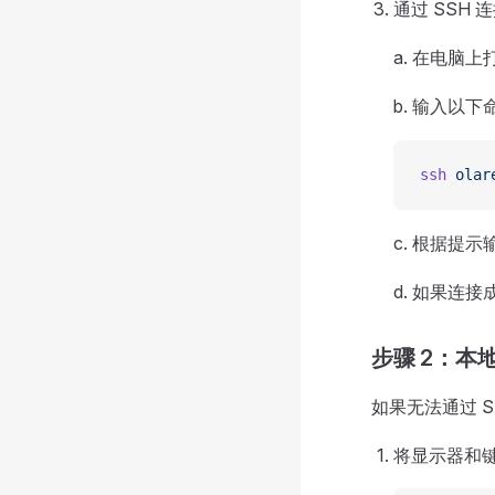
通过 SSH 
a. 在电脑
b. 输入以
ssh
 olar
c. 根据提示
d. 如果连
步骤 2：本
如果无法通过 
将显示器和键