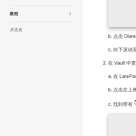
教程
术语表
b. 点击 Ola
c. 向下滚动
在 Vault 
a. 在 Lar
b. 点击左上
te
c. 找到带有