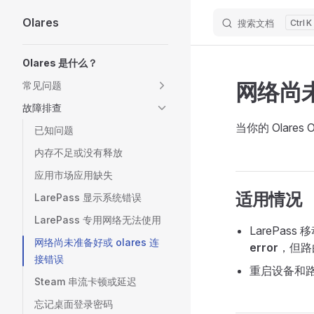
Olares
搜索文档
K
Skip to content
Sidebar Navigation
Olares 是什么？
网络尚未
常见问题
故障排查
当你的 Olar
已知问题
内存不足或没有释放
应用市场应用缺失
适用情况
LarePass 显示系统错误
LarePass 专用网络无法使用
LarePass
网络尚未准备好或 olares 连
error
，但路
接错误
重启设备和
Steam 串流卡顿或延迟
忘记桌面登录密码