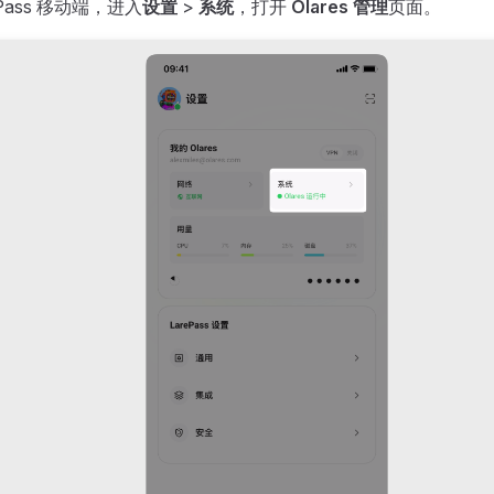
rePass 移动端，进入
设置
>
系统
，打开
Olares 管理
页面。