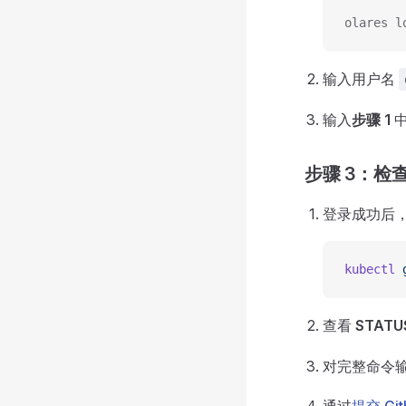
olares l
输入用户名
输入
步骤 1
中
步骤 3：检查
登录成功后，
kubectl
 
查看
STATU
对完整命令输