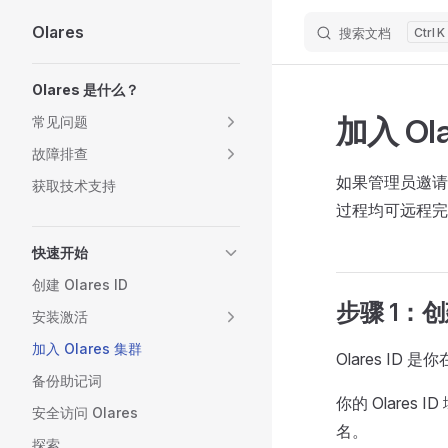
Olares
搜索文档
K
Skip to content
Sidebar Navigation
Olares 是什么？
加入 Ol
常见问题
故障排查
如果管理员邀请你
获取技术支持
过程均可远程完成
快速开始
创建 Olares ID
步骤 1：创建 
安装激活
加入 Olares 集群
Olares ID
备份助记词
你的 Olare
安全访问 Olares
名。
探索