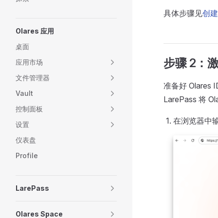
具体步骤见
创建 
Olares 应用
桌面
步骤 2：
应用市场
文件管理器
准备好 Olar
Vault
LarePass 将 O
控制面板
在浏览器中输
设置
仪表盘
Profile
LarePass
Olares Space