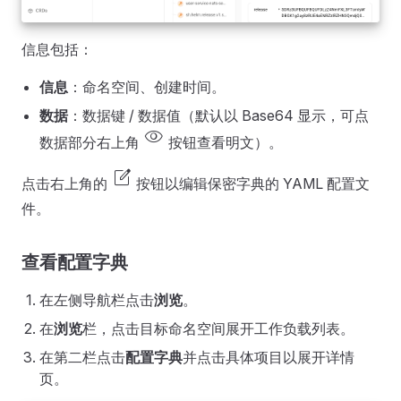
信息包括：
信息
：命名空间、创建时间。
数据
：数据键 / 数据值（默认以 Base64 显示，可点
visibility
数据部分右上角
按钮查看明文）。
edit_square
点击右上角的
按钮以编辑保密字典的 YAML 配置文
件。
查看配置字典
在左侧导航栏点击
浏览
。
在
浏览
栏，点击目标命名空间展开工作负载列表。
在第二栏点击
配置字典
并点击具体项目以展开详情
页。