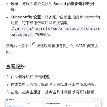
数据
：与服务账户关联的
Secret
的
数据键
和
数据
值
。
Kubeconfig 设置
：服务账户自动生成的 Kubeconfig
配置，可下载用于应用或直接读取
/var/run/secrets/kubernetes.io/servic
中的配置。
eaccount/
edit_square
点击右上角的
按钮以编辑服务账户的 YAML 配置文
件。
查看服务
在左侧导航栏点击
浏览
。
在
浏览
栏，点击目标命名空间以展开工作负载列表。
在第二栏点击
服务
，并点击具体项目以展开详情页。