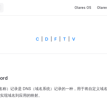
Main Navigation
Olares OS
Olare
C
|
D
|
F
|
T
|
V
ord
名称）记录是 DNS（域名系统）记录的一种，用于将自定义域名映射到
实现域名到应用的映射。