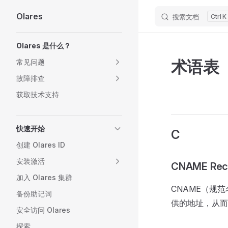
Olares
搜索文档
K
Skip to content
Sidebar Navigation
Olares 是什么？
术语表
常见问题
故障排查
获取技术支持
快速开始
C
创建 Olares ID
安装激活
CNAME Rec
加入 Olares 集群
CNAME（规范
备份助记词
供的地址，从而
安全访问 Olares
探索