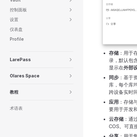
控制面板
设置
仪表盘
Profile
存储
：用于
LarePass
录，默认包含
显示在
外部
Olares Space
同步
：基于资
库，每个库
跨设备实时
教程
应用
：存储
术语表
要用于开发和
云存储
：通
COS。可直接
分享
：用于