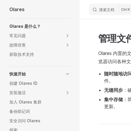
Olares
搜索文档
K
Skip to content
Sidebar Navigation
Olares 是什么？
管理文
常见问题
故障排查
Olares 
获取技术支持
览器访问各种文
随时随地访
快速开始
件。
创建 Olares ID
无缝同步
：
安装激活
集中存储
：
加入 Olares 集群
更新。
备份助记词
安全访问 Olares
探索