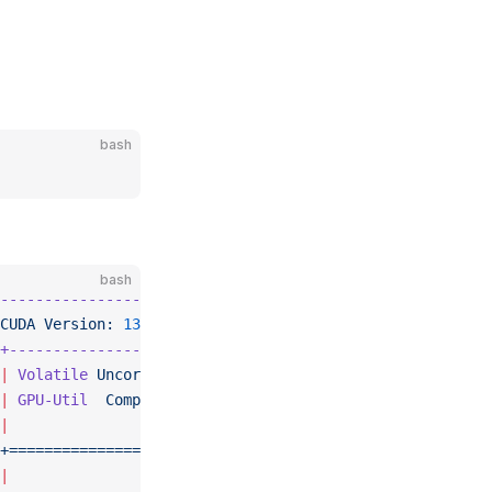
bash
bash
-----------------------+
CUDA
 Version:
 13.0
     |
+----------------------+
|
 Volatile
 Uncorr.
 ECC
 |
|
 GPU-Util
  Compute
 M.
 |
|
               MIG
 M.
 |
+======================
|
|
                  N/A
 |