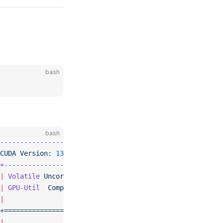
bash
bash
-----------------------+
CUDA
 Version:
 13.1
     |
+----------------------+
|
 Volatile
 Uncorr.
 ECC
 |
|
 GPU-Util
  Compute
 M.
 |
|
               MIG
 M.
 |
+======================
|
|
                  N/A
 |