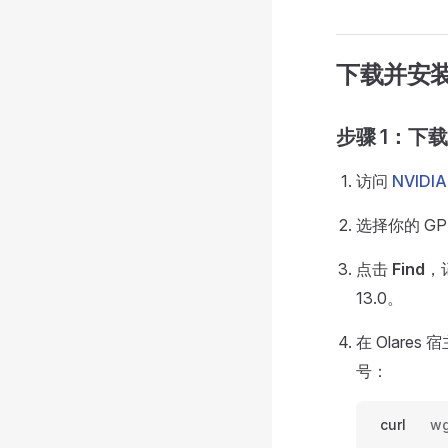
下载并安
步骤 1：下载驱
访问
NVID
选择你的 G
点击
Find
，
13.0。
在 Olares
号：
curl
wg