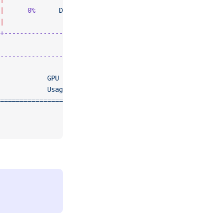
|
      0%
      Default
 |
|
                  N/A
 |
+----------------------+
-----------------------+
                       |
            GPU
 Memory
 |
            Usage
      |
=======================
|
                242MiB
 |
-----------------------+
。