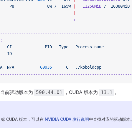
    P8
              8W
 /
  165W
 |
   11256MiB
 /
  16380MiB
 
                               |
                        
-------------------------------+------------------------
--------------------------------------------------------
:
                                                       
   CI
              PID
   Type
   Process
 name
            
   ID
                                                   
========================================================
A
  N/A
           60935
      C
   ./koboldcpp
             
--------------------------------------------------------
，当前驱动版本为
，CUDA 版本为
。
590.44.01
13.1
标 CUDA 版本，可以在
NVIDIA CUDA 发行说明
中查找对应的驱动版本