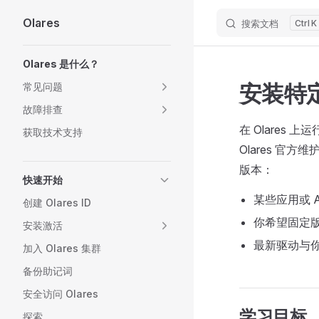
Olares
搜索文档
K
Skip to content
Sidebar Navigation
Olares 是什么？
安装特定
常见问题
故障排查
在 Olares 
获取技术支持
Olares 官
版本：
快速开始
某些应用或 
创建 Olares ID
你希望固定
安装激活
最新驱动与
加入 Olares 集群
备份助记词
安全访问 Olares
学习目标
探索