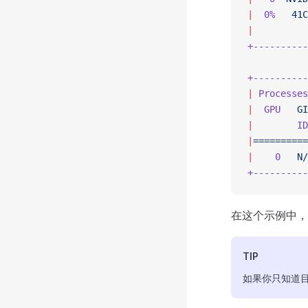
|
  0%
   41C
|
          
+----------
+----------
|
 Processes
|
  GPU
   GI
|
        ID
|
==========
|
    0
   N/
+----------
在这个示例中
TIP
如果你只知道目