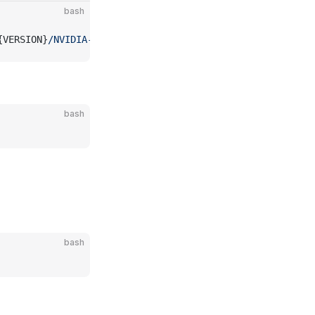
bash
{VERSION}
/NVIDIA-Linux-x86_64-
${VERSION}
.run
bash
bash