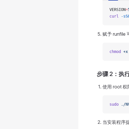
VERSION
=
curl
 -sS
赋予 runfi
chmod
 +x
步骤 2：执
使用 root 权
sudo
 ./N
当安装程序