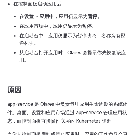
在控制面板启动应用后：
在
设置
>
应用
中，应用仍显示为
暂停
。
在应用市场中，应用仍显示为
暂停
。
在启动台中，应用仍显示为暂停状态，名称旁有橙
色标识。
从启动台打开应用时，Olares 会提示你先恢复该应
用。
原因
app-service 是 Olares 中负责管理应用生命周期的系统组
件。桌面、设置和应用市场通过 app-service 管理应用状
态，而控制面板直接操作底层的 Kubernetes 资源。
当你从控制面板启动或停止应用时，应用的工作负载会直