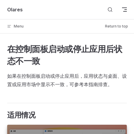
Skip to content
Olares
Menu
Return to top
在控制面板启动或停止应用后状
态不一致
如果在控制面板启动或停止应用后，应用状态与桌面、设
置或应用市场中显示不一致，可参考本指南排查。
适用情况