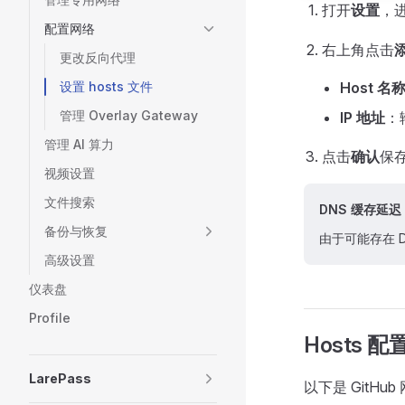
打开
设置
，
配置网络
右上角点击
添
更改反向代理
设置 hosts 文件
Host 名
管理 Overlay Gateway
IP 地址
：
管理 AI 算力
点击
确认
保
视频设置
文件搜索
DNS 缓存延迟
备份与恢复
由于可能存在 
高级设置
仪表盘
Profile
Hosts 
LarePass
以下是 GitHub