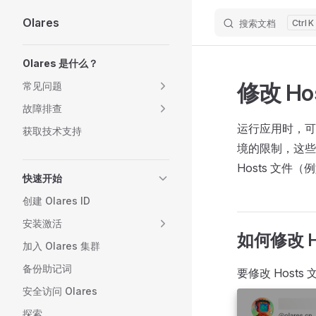
Olares
搜索文档
K
Skip to content
Sidebar Navigation
Olares 是什么？
修改 Ho
常见问题
故障排查
运行应用时，可
获取技术支持
境的限制，这些
Hosts 文件（
快速开始
创建 Olares ID
安装激活
如何修改 H
加入 Olares 集群
备份助记词
要修改 Hosts
安全访问 Olares
探索