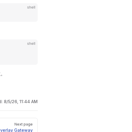
shell
shell
效。
d:
8/5/26, 11:44 AM
Next page
verlay Gateway