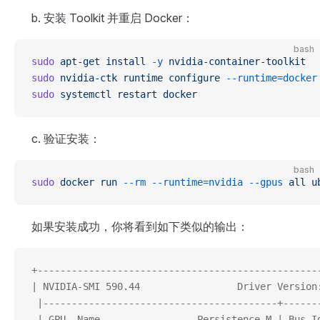
b. 安装 Toolkit 并重启 Docker：
bash
sudo
 apt-get
 install
 -y
 nvidia-container-toolkit
sudo
 nvidia-ctk
 runtime
 configure
 --runtime=docker
sudo
 systemctl
 restart
 docker
c. 验证安装：
bash
sudo
 docker
 run
 --rm
 --runtime=nvidia
 --gpus
 all
 u
如果安装成功，你将看到如下类似的输出：
+-------------------------------------------------
| NVIDIA-SMI 590.44                 Driver Version
 |-----------------------------------------+------
 | GPU  Name                 Persistence-M | Bus-I