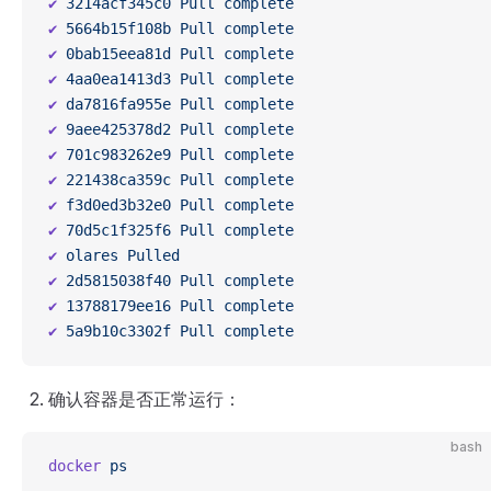
✔
 3214acf345c0
 Pull
 complete
                      
✔
 5664b15f108b
 Pull
 complete
                      
✔
 0bab15eea81d
 Pull
 complete
                      
✔
 4aa0ea1413d3
 Pull
 complete
                      
✔
 da7816fa955e
 Pull
 complete
                      
✔
 9aee425378d2
 Pull
 complete
                      
✔
 701c983262e9
 Pull
 complete
                      
✔
 221438ca359c
 Pull
 complete
                      
✔
 f3d0ed3b32e0
 Pull
 complete
                      
✔
 70d5c1f325f6
 Pull
 complete
                      
✔
 olares
 Pulled
                                   
✔
 2d5815038f40
 Pull
 complete
                      
✔
 13788179ee16
 Pull
 complete
                      
✔
 5a9b10c3302f
 Pull
 complete
                      
确认容器是否正常运行：
bash
docker
 ps