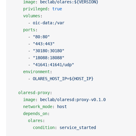
    image
: 
beclab/olares:${VERSION}
    privileged
: 
true
    volumes
:
      - 
oic-data:/var
    ports
:
      - 
"80:80"
      - 
"443:443"
      - 
"30180:30180"
      - 
"18088:18088"
      - 
"41641:41641/udp"
    environment
:
      - 
OLARES_HOST_IP=${HOST_IP}
  olaresd-proxy
:
    image
: 
beclab/olaresd:proxy-v0.1.0
    network_mode
: 
host
    depends_on
:
      olares
:
        condition
: 
service_started