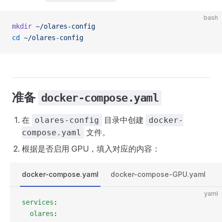
bash
mkdir
 ~/olares-config
cd
 ~/olares-config
准备
docker-compose.yaml
在
目录中创建
olares-config
docker-
文件。
compose.yaml
根据是否启用 GPU，填入对应的内容：
docker-compose.yaml
docker-compose-GPU.yaml
yaml
services
:
  olares
: