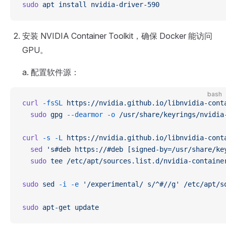
sudo
 apt
 install
 nvidia-driver-590
安装 NVIDIA Container Toolkit，确保 Docker 能访问
GPU。
a. 配置软件源：
bash
curl
 -fsSL
 https://nvidia.github.io/libnvidia-cont
  sudo
 gpg
 --dearmor
 -o
 /usr/share/keyrings/nvidia
curl
 -s
 -L
 https://nvidia.github.io/libnvidia-cont
  sed
 's#deb https://#deb [signed-by=/usr/share/ke
  sudo
 tee
 /etc/apt/sources.list.d/nvidia-containe
sudo
 sed
 -i
 -e
 '/experimental/ s/^#//g'
 /etc/apt/s
sudo
 apt-get
 update