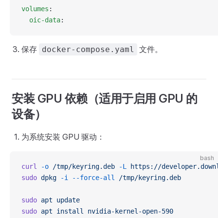
volumes
:
  oic-data
:
保存
文件。
docker-compose.yaml
安装 GPU 依赖（适用于启用 GPU 的
设备）
为系统安装 GPU 驱动：
bash
curl
 -o
 /tmp/keyring.deb
 -L
 https://developer.down
sudo
 dpkg
 -i
 --force-all
 /tmp/keyring.deb
sudo
 apt
 update
sudo
 apt
 install
 nvidia-kernel-open-590