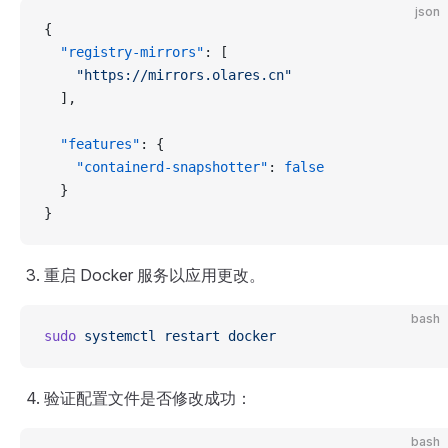
json
{
  "registry-mirrors"
: [
    "https://mirrors.olares.cn"
  ],
  "features"
: {
    "containerd-snapshotter"
: 
false
  }
}
重启 Docker 服务以应用更改。
bash
sudo
 systemctl
 restart
 docker
验证配置文件是否修改成功：
bash