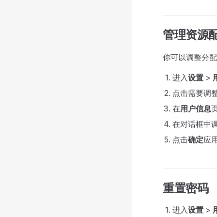
管理资源
你可以调整分配给
进入
设置
>
点击需要调
在
用户信息
在对话框中调
点击
确定
应
重置密码
进入
设置
>