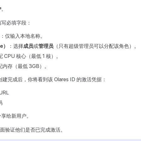
户
。
填写必填字段：
：仅输入本地名称。
le）
：选择
成员
或
管理员
（只有超级管理员可以分配该角色）。
 CPU 核心（最低 1 核）。
配内存（最低 3GB）。
创建完成后，你将看到该 Olares ID 的激活凭据：
URL
码
分享给新用户。
面验证他们是否已完成激活。