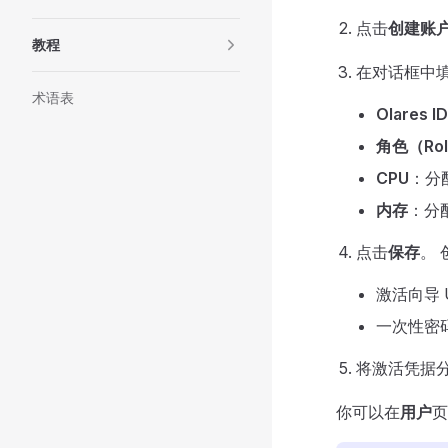
点击
创建账
教程
在对话框中
术语表
Olares ID
角色（Ro
CPU
：分配
内存
：分
点击
保存
。 
激活向导 
一次性密
将激活凭据
你可以在
用户
页