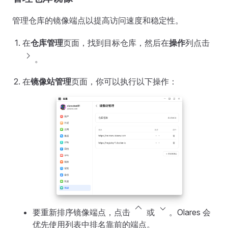
管理仓库的镜像端点以提高访问速度和稳定性。
在
仓库管理
页面，找到目标仓库，然后在
操作
列点击
chevron_forward
。
在
镜像站管理
页面，你可以执行以下操作：
keyboard_control_key
keyboard_arrow_down
要重新排序镜像端点，点击
或
。Olares 会
优先使用列表中排名靠前的端点。