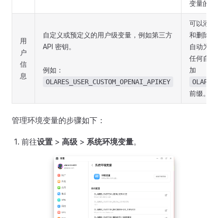
变量的值
可以添加
自定义或预定义的用户级变量，例如第三方
和删除。
用
API 密钥。
自动为你
户
任何自定
信
例如：
加
息
OLARES_USER_CUSTOM_OPENAI_APIKEY
OLARES
前缀。
管理环境变量的步骤如下：
前往
设置
>
高级
>
系统环境变量
。