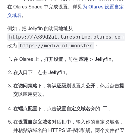
在 Olares Space 中完成设置。详见
为 Olares 设置自定
义域名
。
例如，把 Jellyfin 的访问地址从
https://7e89d2a1.laresprime.olares.com
改为
：
https://media.n1.monster
在 Olares 上，打开
设置
，前往
应用
>
Jellyfin
。
在
入口
下，点击
Jellyfin
。
在
访问策略
下，将
认证级别
设置为
公开
，然后点击
提
交
以应用更改。
add
在
端点配置
下，点击
设置自定义域名
旁的
。
在
设置自定义域名
对话框中，输入你的自定义域名，
并粘贴该域名的 HTTPS 证书和私钥。两个文件都应