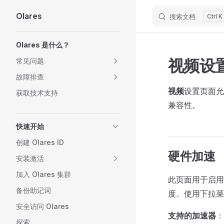
Olares
搜索文档
K
Skip to content
Sidebar Navigation
Olares 是什么？
视频设
常见问题
故障排查
视频
设置页面允
获取技术支持
兼容性。
快速开始
创建 Olares ID
硬件加速
安装激活
加入 Olares 集群
此页面用于启用
备份助记词
度。使用下拉菜
安全访问 Olares
支持的加速器
：
探索