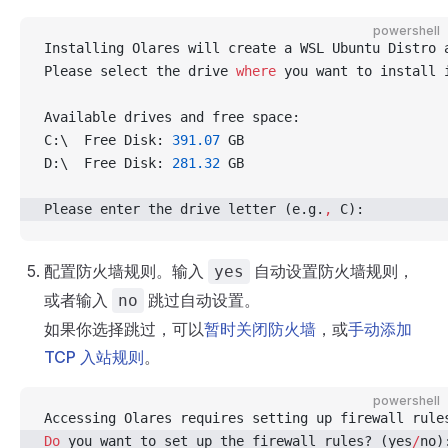
powershell
Installing Olares will create a WSL Ubuntu Distro 
Please select the drive 
where
 you want to install 
Available drives and free space:
C:\  Free Disk: 
391.07
 GB
D:\  Free Disk: 
281.32
 GB
Please enter the drive letter (e.g.
,
 C):
配置防火墙规则。输入
自动设置防火墙规则，
yes
或者输入
跳过自动设置。
no
如果你选择跳过，可以
暂时关闭防火墙
，或
手动添加
TCP 入站规则
。
powershell
Accessing Olares requires setting up firewall rule
Do
 you want to set up the firewall rules? (yes
/
no)