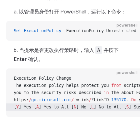
a. 以管理员身份打开 PowerShell，运行以下命令：
powershell
Set-ExecutionPolicy
 -
ExecutionPolicy Unrestricted 
b. 当提示是否更改执行策略时，输入
并按下
A
Enter
确认。
powershell
Execution Policy Change
The execution policy helps protect you 
from
 script
you to the security risks described 
in
 the about_E
https:
/
go.microsoft.com
/
fwlink
/
?LinkID
-
135170
. 
Do
 
[
Y
] Yes [
A
] Yes to All [
N
] No [
L
] No to All [
S
] Su