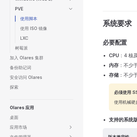
PVE
使用脚本
系统要求
使用 ISO 镜像
LXC
必要配置
树莓派
CPU
：4 核
加入 Olares 集群
内存
：不少于
备份助记词
存储
：不少于 
安全访问 Olares
探索
必须使用 S
使用机械硬盘
Olares 应用
桌面
支持的系统
应用市场
文件管理器
版本兼容性