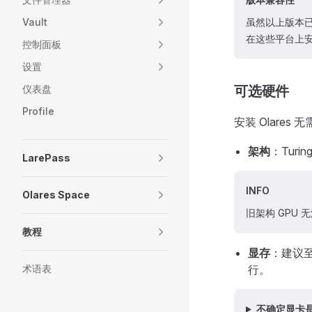
Vault
虽然以上版本已
在这些平台上
控制面板
设置
仪表盘
可选硬件
Profile
安装 Olares
架构
：Turi
LarePass
INFO
Olares Space
旧架构 GPU 无
教程
显存
：建议至
术语表
行。
不确定显卡