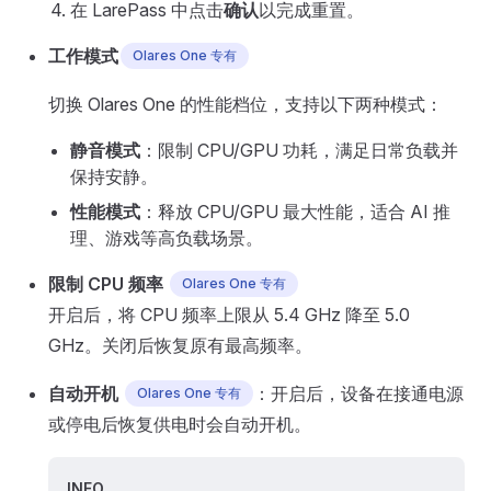
在 LarePass 中点击
确认
以完成重置。
工作模式
Olares One 专有
切换 Olares One 的性能档位，支持以下两种模式：
静音模式
：限制 CPU/GPU 功耗，满足日常负载并
保持安静。
性能模式
：释放 CPU/GPU 最大性能，适合 AI 推
理、游戏等高负载场景。
限制 CPU 频率
Olares One 专有
开启后，将 CPU 频率上限从 5.4 GHz 降至 5.0
GHz。关闭后恢复原有最高频率。
自动开机
：开启后，设备在接通电源
Olares One 专有
或停电后恢复供电时会自动开机。
INFO