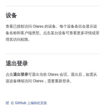
设备
查看已授权访问 Olares 的设备。每个设备条目会显示设
备名称和客户端类型。点击某台设备可查看更多详情或管
理其访问权限。
退出登录
点击
退出登录
可退出当前 Olares 会话。退出后，如需从
该设备继续访问 Olares，需要重新登录。
在 GitHub 上编辑此页面