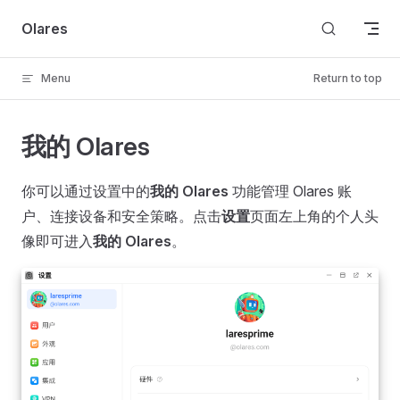
Skip to content
Olares
Menu
Return to top
我的 Olares
你可以通过设置中的
我的 Olares
功能管理 Olares 账
户、连接设备和安全策略。点击
设置
页面左上角的个人头
像即可进入
我的 Olares
。