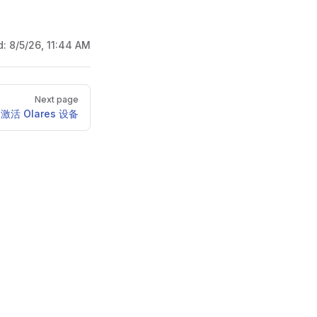
d:
8/5/26, 11:44 AM
Next page
I 激活 Olares 设备