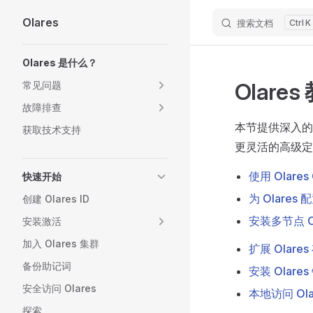
Olares
搜索文档
K
Skip to content
Sidebar Navigation
Olares 是什么？
Olares
常见问题
故障排查
本节提供深入的
获取技术支持
更灵活的高级定
使用 Olares
快速开始
为 Olare
创建 Olares ID
安装多节点 Ol
安装激活
加入 Olares 集群
扩展 Olare
备份助记词
安装 Olar
安全访问 Olares
本地访问 Ola
探索