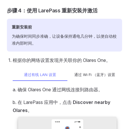
步骤 4：使用 LarePass 重新安装并激活
重新安装前
为确保时间同步准确，让设备保持通电几分钟，以便自动校
准内部时间。
根据你的网络设置发现并关联你的 Olares One。
通过有线 LAN 设置
通过 Wi Fi （蓝牙）设置
a. 确保 Olares One 通过网线连接到路由器。
b. 在 LarePass 应用中，点击
Discover nearby
Olares
。