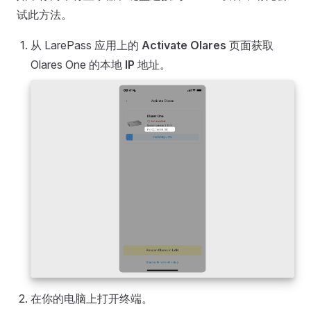
试此方法。
从 LarePass 应用上的
Activate Olares
页面获取
Olares One 的本地
IP
地址。
在你的电脑上打开终端。