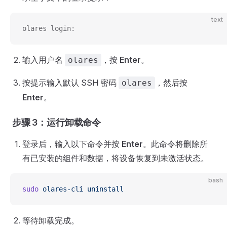
text
olares login:
输入用户名
，按
Enter
。
olares
按提示输入默认 SSH 密码
，然后按
olares
Enter
。
步骤 3：运行卸载命令
登录后，输入以下命令并按
Enter
。此命令将删除所
有已安装的组件和数据，将设备恢复到未激活状态。
bash
sudo
 olares-cli
 uninstall
等待卸载完成。