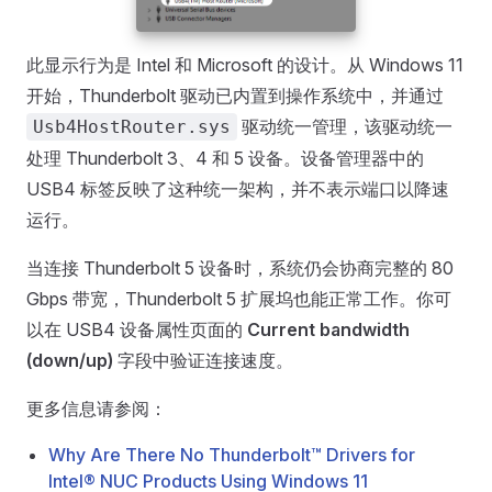
此显示行为是 Intel 和 Microsoft 的设计。从 Windows 11
开始，Thunderbolt 驱动已内置到操作系统中，并通过
驱动统一管理，该驱动统一
Usb4HostRouter.sys
处理 Thunderbolt 3、4 和 5 设备。设备管理器中的
USB4 标签反映了这种统一架构，并不表示端口以降速
运行。
当连接 Thunderbolt 5 设备时，系统仍会协商完整的 80
Gbps 带宽，Thunderbolt 5 扩展坞也能正常工作。你可
以在 USB4 设备属性页面的
Current bandwidth
(down/up)
字段中验证连接速度。
更多信息请参阅：
Why Are There No Thunderbolt™ Drivers for
Intel® NUC Products Using Windows 11