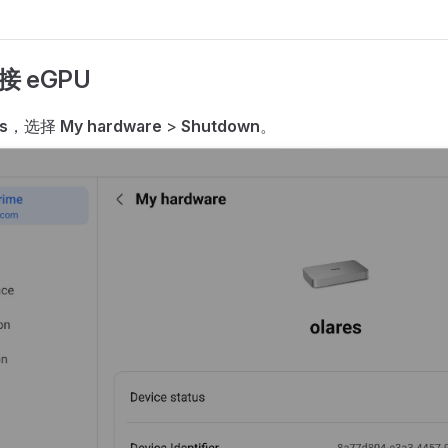
接 eGPU
s
，选择
My hardware
>
Shutdown
。