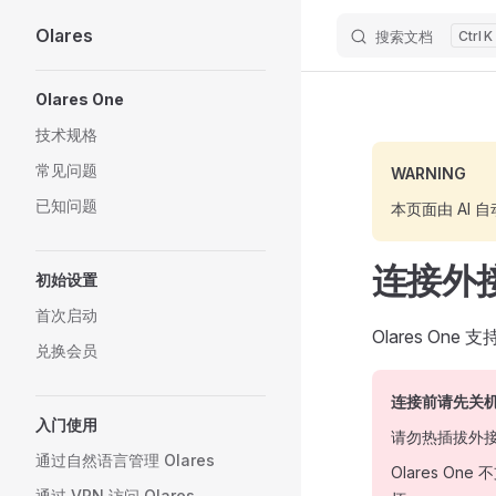
Olares
搜索文档
K
Skip to content
Sidebar Navigation
Olares One
技术规格
常见问题
WARNING
已知问题
本页面由 AI
连接外接
初始设置
首次启动
Olares On
兑换会员
连接前请先关
入门使用
请勿热插拔外接
通过自然语言管理 Olares
Olares 
通过 VPN 访问 Olares