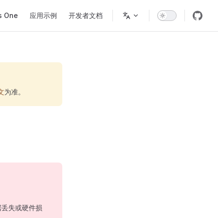
s One
应用示例
开发者文档
文
为准。
。
数据丢失或硬件损