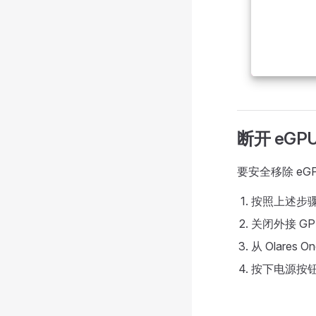
断开 eGP
要安全移除 eG
按照上述步骤完
关闭外接 G
从 Olares 
按下电源按钮开启