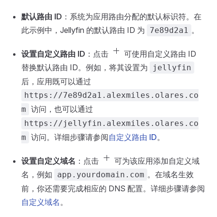
默认路由 ID
：系统为应用路由分配的默认标识符。在
此示例中，Jellyfin 的默认路由 ID 为
。
7e89d2a1
add
设置自定义路由 ID
：点击
可使用自定义路由 ID
替换默认路由 ID。例如，将其设置为
jellyfin
后，应用既可以通过
https://7e89d2a1.alexmiles.olares.co
访问，也可以通过
m
https://jellyfin.alexmiles.olares.co
访问。详细步骤请参阅
自定义路由 ID
。
m
add
设置自定义域名
：点击
可为该应用添加自定义域
名，例如
。在域名生效
app.yourdomain.com
前，你还需要完成相应的 DNS 配置。详细步骤请参阅
自定义域名
。