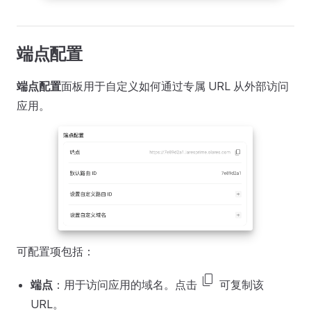
端点配置
端点配置
面板用于自定义如何通过专属 URL 从外部访问
应用。
可配置项包括：
content_copy
端点
：用于访问应用的域名。点击
可复制该
URL。