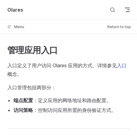
Skip to content
Olares
Menu
Return to top
管理应用入口
入口定义了用户访问 Olares 应用的方式。详情参见
入口
概念。
入口管理包括两部分：
端点配置
：定义应用的网络地址和路由配置。
访问策略
：控制访问应用所需的身份验证方式。