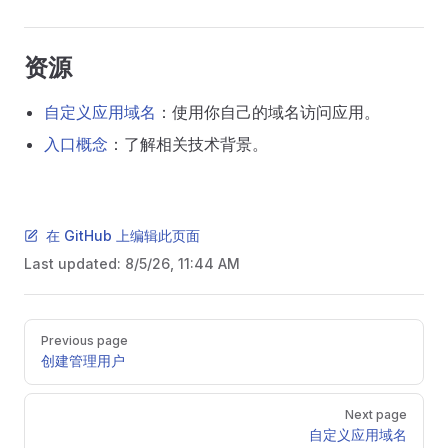
资源
自定义应用域名
：使用你自己的域名访问应用。
入口概念
：了解相关技术背景。
在 GitHub 上编辑此页面
Last updated:
8/5/26, 11:44 AM
Pager
Previous page
创建管理用户
Next page
自定义应用域名