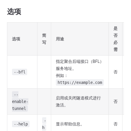
选项
是
简
否
选项
用途
写
必
需
指定聚合后端接口（BFL）
服务地址。
否
--bfl
例如：
https://example.com
--
启用或关闭隧道模式进行
否
enable-
激活。
tunnel
-
显示帮助信息。
否
--help
h