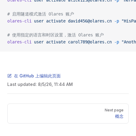
olares-cli
 user
 activate
 alice123@olares.cn
 -p
 "HerPa
# 启用隧道模式激活 Olares 账户
olares-cli
 user
 activate
 david456@olares.cn
 -p
 "HisPa
# 使用指定的语言和时区设置，激活 Olares 账户
olares-cli
 user
 activate
 carol789@olares.cn
 -p
 "Anoth
在 GitHub 上编辑此页面
Last updated:
8/5/26, 11:44 AM
Pager
Next page
概念