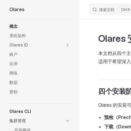
Olares
搜索文档
K
Skip to content
Sidebar Navigation
概念
Olare
系统架构
Olares ID
本文档从四个主
账户
适用于希望深入
应用
网络
数据
四个安装
密钥
Olares 的
Olares CLI
预检（Prec
集群管理
下载（Down
安装概述