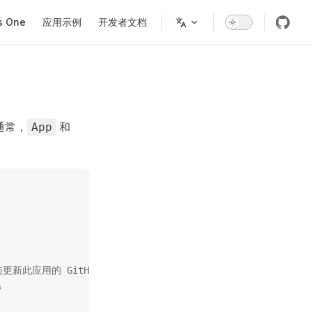
s One
应用示例
开发者文档
通常，
和
App
维护与更新此应用的 GitHub 账号
s