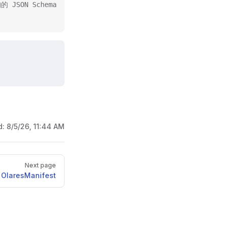
的 JSON Schema
d:
8/5/26, 11:44 AM
Next page
OlaresManifest