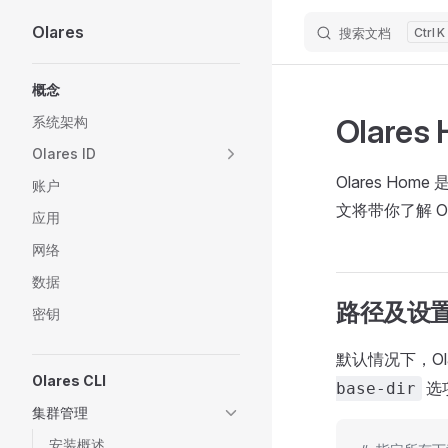
Olares
搜索文档
K
Skip to content
Sidebar Navigation
概念
Olares
系统架构
Olares ID
Olares H
账户
文将带你了解 Ol
应用
网络
数据
路径及设
密钥
默认情况下，Ola
Olares CLI
选
base-dir
集群管理
安装概述