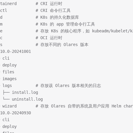
ntainerd        # CRI 运行时
rictl            # CRI 命令行工具
tcd              # K8s 的持久化数据库
elm              # K8s 的 app 管理命令行工具
ube              # 存放 K8s 的核心程序，如 kubeadm/kubelet/k
nc              # OCI 运行时
ons              # 存放不同的 Olares 版本
10.0-20241001
 cli
 deploy
 files
 images
── logs          # 存放该 Olares 版本相关的日志
 ├── install.log
 └── uninstall.log
── wizard        # 存放 Olares 自带的系统及用户应用 Helm char
10.0-20240930
 cli
 deploy