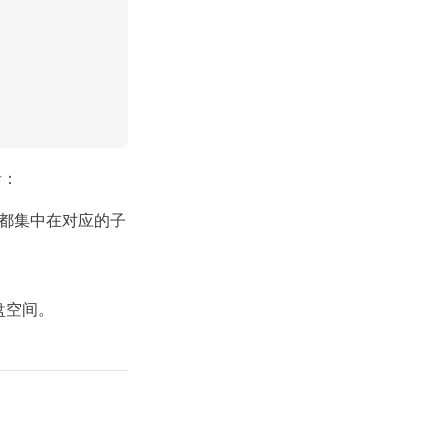
括：
都集中在对应的子
盘空间。