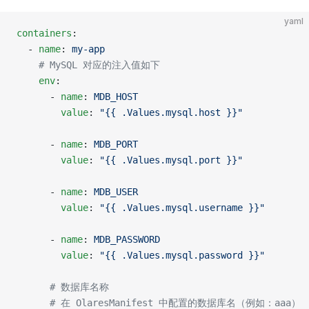
yaml
containers
:
  - 
name
: 
my-app
    # MySQL 对应的注入值如下
    env
:
      - 
name
: 
MDB_HOST
        value
: 
"{{ .Values.mysql.host }}"
      - 
name
: 
MDB_PORT
        value
: 
"{{ .Values.mysql.port }}"
      - 
name
: 
MDB_USER
        value
: 
"{{ .Values.mysql.username }}"
      - 
name
: 
MDB_PASSWORD
        value
: 
"{{ .Values.mysql.password }}"
      # 数据库名称
      # 在 OlaresManifest 中配置的数据库名（例如：aaa）