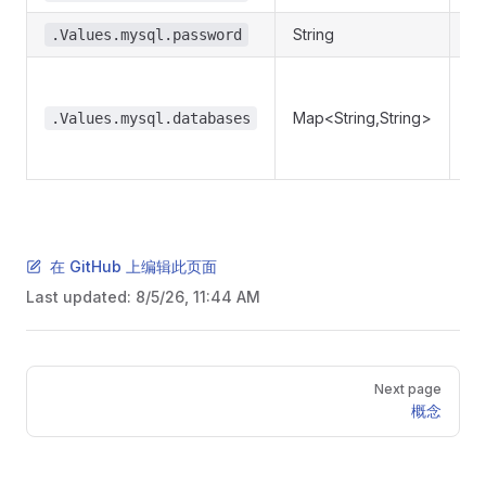
String
M
.Values.mysql.password
请
例
Map<String,String>
.Values.mysql.databases
.
获
在 GitHub 上编辑此页面
Last updated:
8/5/26, 11:44 AM
Pager
Next page
概念