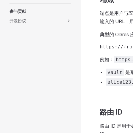
参与贡献
端点是用户与应用
开发协议
输入的 URL，
典型的 Olare
例如：
https
是系
vault
alice123
路由 ID
路由 ID 是