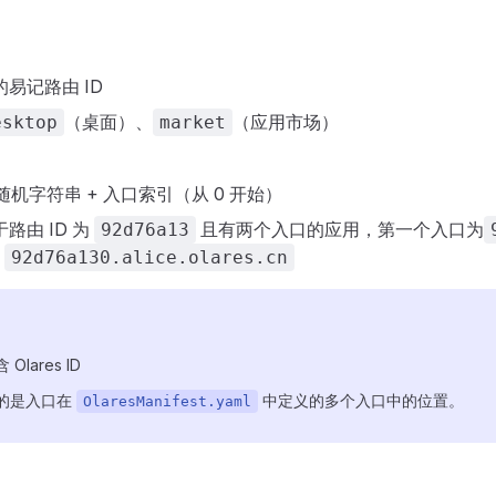
易记路由 ID
（桌面）、
（应用市场）
esktop
market
位随机字符串 + 入口索引（从 0 开始）
路由 ID 为
且有两个入口的应用，第一个入口为
92d76a13
为
92d76a130.alice.olares.cn
lares ID
的是入口在
中定义的多个入口中的位置。
OlaresManifest.yaml