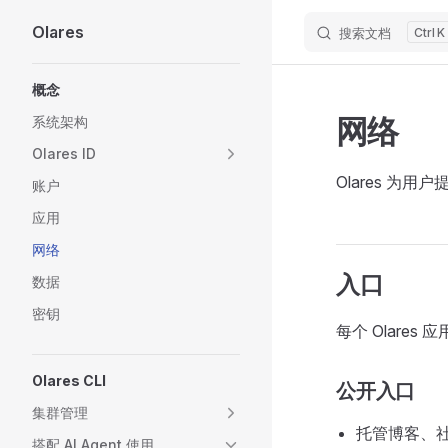
Olares
搜索文档
K
Skip to content
Sidebar Navigation
概念
网络
系统架构
Olares ID
Olares 
账户
应用
网络
入口
数据
密钥
每个 Olar
Olares CLI
公开入口
集群管理
托管博客、
搭配 AI Agent 使用